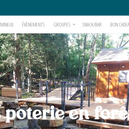
UMINEUX
ÉVÈNEMENTS
GROUPES
SNACK/BAR
BON CADE
 poterie en forê