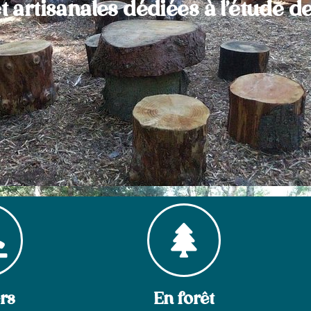
t artisanales dédiées à l'étude de
ers
En forêt