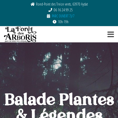
Rond-Point des Treize vents, 63970 Aydat
06 16 24 99 25
PARC OUVERT 7J/7
10h-19h
La
Parc de
loisir
Forêt
Eco-
des
citoyen
Arboris
Balade Plantes
& Légendes